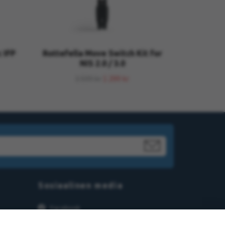
 IFP
Rottefella Move Switch Kit for
NIS 2.0 / 3.0
1 599 kr
1 299 kr
Sosiaalinen media
Facebook
Instagram