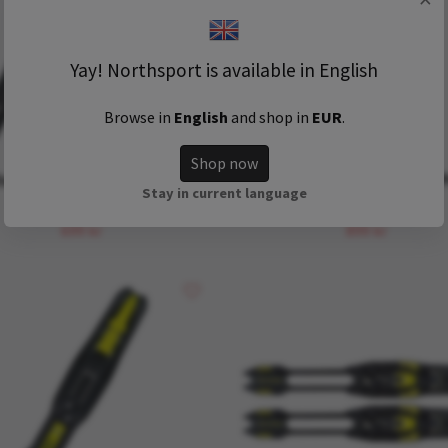
Yay! Northsport is available in English
Browse in
English
and shop in
EUR
.
Shop now
tefella Xcelerator NIS 2.0
Rottefella Xcelerator 
Stay in current language
classic
Classic
699 kr
899 kr