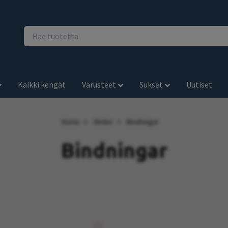
Kaikki kengät
Varusteet
Sukset
Uutiset
Home
Skidor
Bindningar
Bindningar