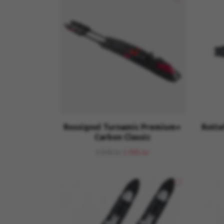
Rossignol Turnamic Premium+
Rotte
Carbon Classic
1 595 kr
1 095 kr