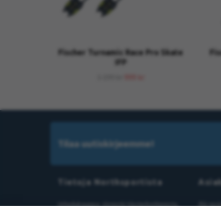
Fischer Turnamic Race Pro Skate
Fis
IFP
1 199 kr
999 kr
Tilaa uutiskirjeemme!
Tietoja Northsportista
Asia
Urheilukauppa Jörnistä Västerbottenista,
Älä epä
luonnonjuoksun asiantuntija vuodesta
sinulla 