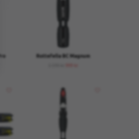
Pro
Rottefella BC Magnum
1 199 kr
999 kr