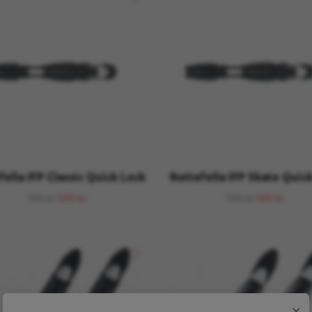
fella IFP Classic Quick Lock
Rottefella IFP Skate Quic
799 kr
599 kr
799 kr
599 kr
×