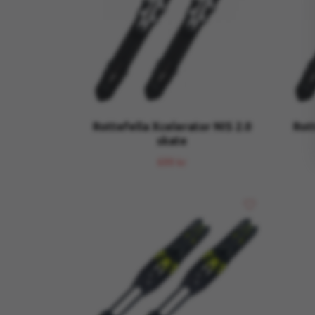
Rottefella Xcelerator NIS 2.0
Rot
skate
699 kr