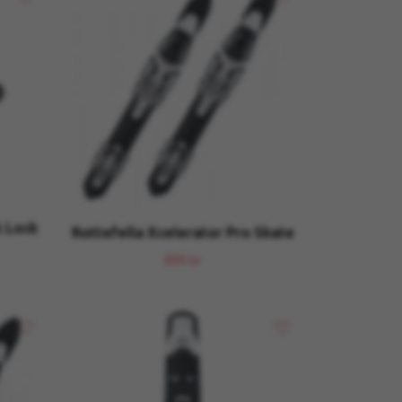
k Lock
Rottefella Xcelerator Pro Skate
899 kr