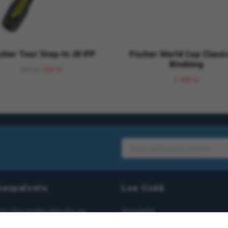
cher Tour Step-In JR IFP
Fischer World Cup Classic
Bindning
399 kr
299 kr
1 449 kr
kaspalvelu
Lue lisää
röi ottaa meihin yhteyttä, jos
Ostoehdot
on kysyttävää tai huolenaiheita.
Yhteystiedot