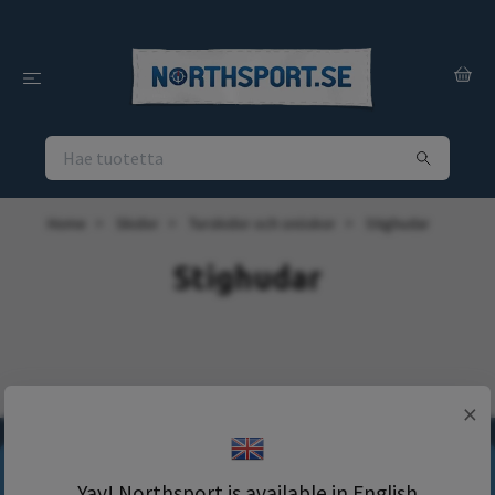
Home
Skidor
Turskidor och snöskor
Stighudar
Stighudar
×
Tilaa uutiskirjeemme!
Yay! Northsport is available in English