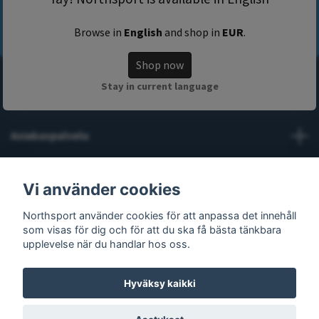
Browse in
English
and shop in
EUR
.
Shop now
Stay in current language
Tietoja Northsportista
Asiakaspalvelu
Lue lisää
Vi använder cookies
Northsport använder cookies för att anpassa det innehåll
Sosiaalinen media
som visas för dig och för att du ska få bästa tänkbara
upplevelse när du handlar hos oss.
Hyväksy kaikki
© 2026 Northsport