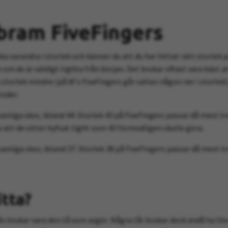
bram FiveFingers
ika varandra i storlek och känner du att du har hittat rätt storlek 
n om de är väldigt tighta från början. Det brukar oftast vara bäst a
storlek mindre (på W's FiveFingers går sällan någon ner i storlek)
toder.
vanliga skor, ibland 44. Storlek 43 på FiveFingers passar då mest tr
av att de sitter hyfsat tight som 43 förmodligen skulle göra.
vanliga skor, ibland 37. Storlek 38 på FiveFingers passar då mest 
itta?
rtån brukar vara den tå som avgör. Några tår brukar dock ändå ha lite