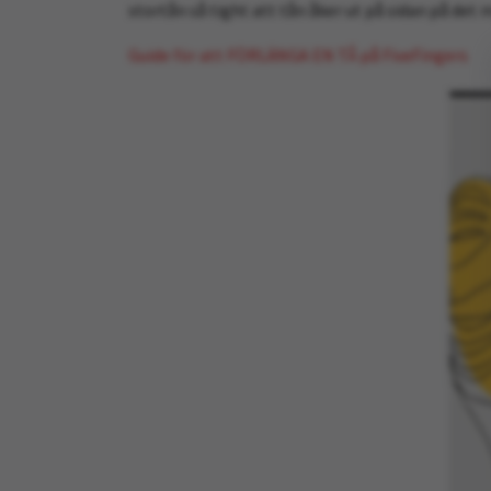
stortån så tight att tån åker ut på sidan på det m
Guide för att FÖRLÄNGA EN TÅ på FiveFingers