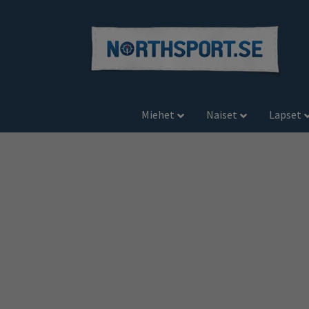
Miehet
Naiset
Lapset