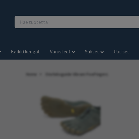
Kaikki kengät
Varusteet
Sukset
Uutiset
Home
Storleksguide Vibram FiveFingers