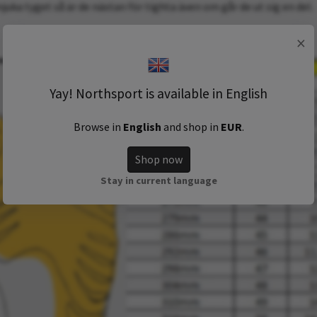
juka tyget så är de nästan för tighta även om går de ut sig en del.
×
Yay! Northsport is available in English
Browse in
English
and shop in
EUR
.
Shop now
Stay in current language