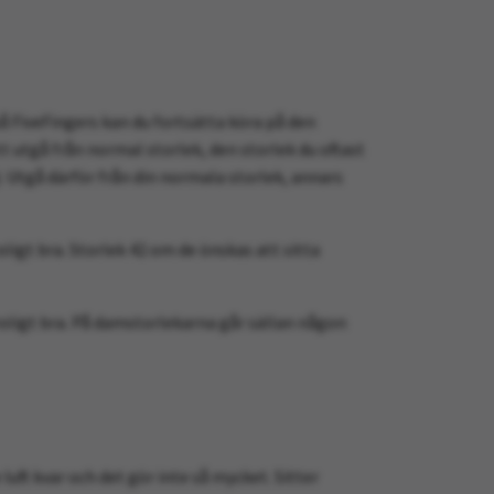
på FiveFingers kan du fortsätta köra på den
tt utgå från normal storlek, den storlek du oftast
. Utgå därför från din normala storlek, annars
oligt bra. Storlek 42 om de önskas att sitta
troligt bra. På damstorlekarna går sällan någon
 luft kvar och det gör inte så mycket. Sitter