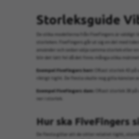
Storleksguide Vi
De olika modellerna från FiveFingers är väldigt l
storleken. FiveFingers går ut sig en del med tide
använder och sedan välja samma storlek eller en 
blir det lätt fel då det finns många olika mätme
Exempel FiveFingers herr:
Oftast storlek 43 på 
riktigt tight. De flesta skulle nog gilla känslan 
Exempel FiveFingers dam:
Oftast storlek 38 på 
ner i storlek.
Hur ska FiveFingers s
De flesta gillar att de sitter relativt tight, sto