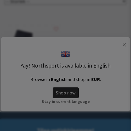
×
Yay! Northsport is available in English
Browse in
English
and shop in
EUR
.
Alpina T10 JR
999 kr
749 kr
Shop now
Stay in current language
Tilaa uutiskirjeemme!