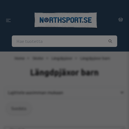
Home
Skidor
Längdpjäxor
Längdpjäxor barn
Längdpjäxor barn
Suodata