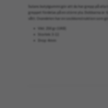
Sulans butylgummi gör att du har grepp på alla t
greppet fördelas på en större yta. Dobbarna är 6
vått. Ovandelen har en sockkonstruktion som gör 
Vikt: 250 gr (UK8)
Storlek: 3-12
Drop: 4mm