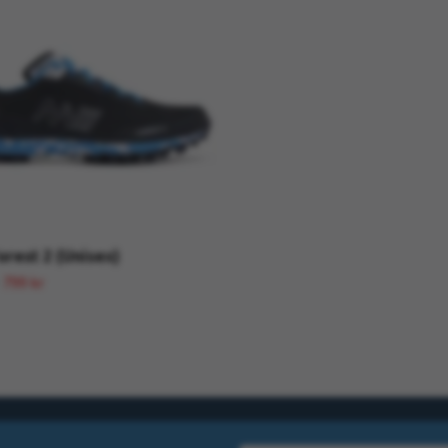
orest 2 (Unisex)
799 kr