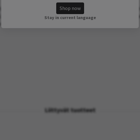
Shop now
yper av underlag! På yttersulan finns inga släta partier vilket gör
,5-7,5 mm höga och NVii har ett litet mönster på toppen av dobbar
Stay in current language
att de sitter tight och bra utan skav.