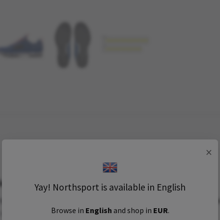
×
r tuffa förhållanden!
Yay! Northsport is available in English
fa förhållanden. Den har en smal läst så att din fot inte ska kunn
Browse in
English
and shop in
EUR
.
n och mellansulan är NViis 3-compound sula.