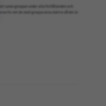
 att sulan greppar under alla förhållanden och
na för att de skall greppa ännu bättre då det är