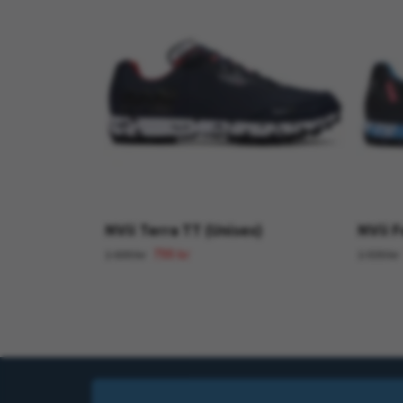
NVii Terra TT (Unisex)
NVii F
799 kr
1 699 kr
1 599 kr