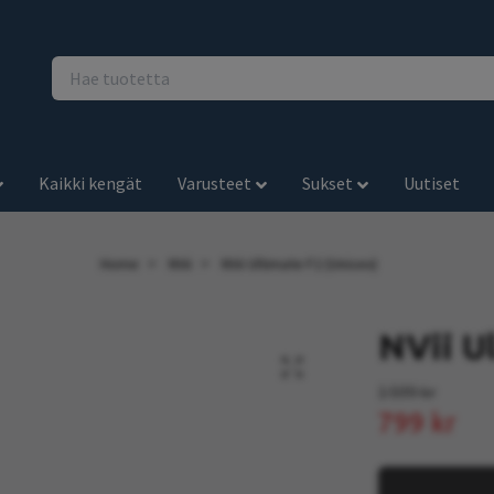
Kaikki kengät
Varusteet
Sukset
Uutiset
Home
NVii
NVii Ultimate F2 (Unisex)
NVii U
1 599 kr
799 kr