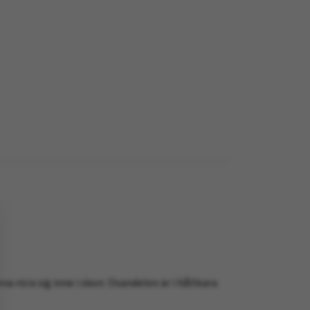
a röra sig inne i skon.
Ovandelen är i hållbara