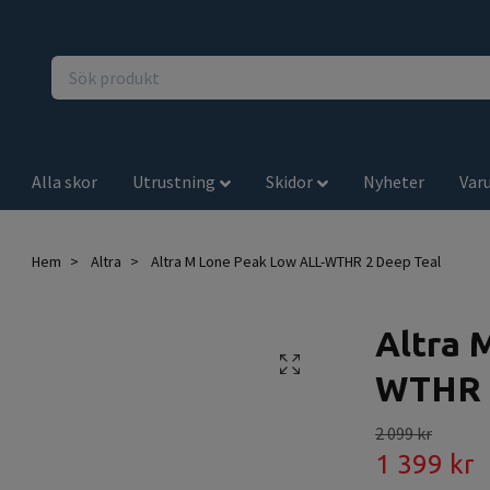
Alla skor
Utrustning
Skidor
Nyheter
Var
Hem
Altra
Altra M Lone Peak Low ALL-WTHR 2 Deep Teal
Altra 
WTHR 
2 099 kr
1 399 kr