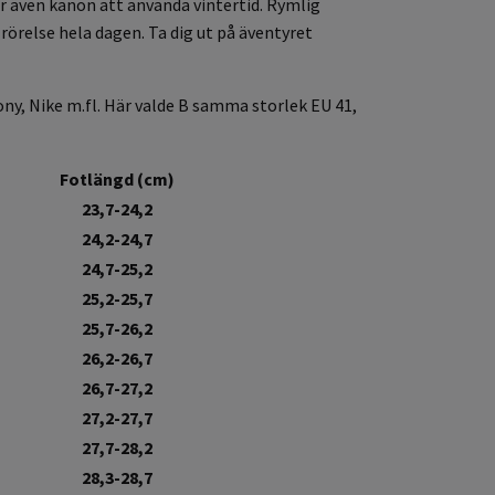
 även kanon att använda vintertid. Rymlig
rörelse hela dagen. Ta dig ut på äventyret
ony, Nike m.fl. Här valde B samma storlek EU 41,
Fotlängd (cm)
23,7-24,2
24,2-24,7
24,7-25,2
25,2-25,7
25,7-26,2
26,2-26,7
26,7-27,2
27,2-27,7
27,7-28,2
28,3-28,7