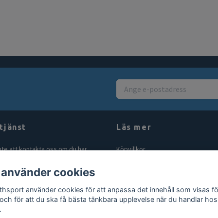
tjänst
Läs mer
nte att kontakta oss om du har
Köpvillkor
åga eller fundering. Vi svarar alltid
Kontakt
 använder cookies
bt vi kan! Maila oss på
Blogg
rthsport.se
thsport använder cookies för att anpassa det innehåll som visas fö
Gör en retur
 och för att du ska få bästa tänkbara upplevelse när du handlar hos
.