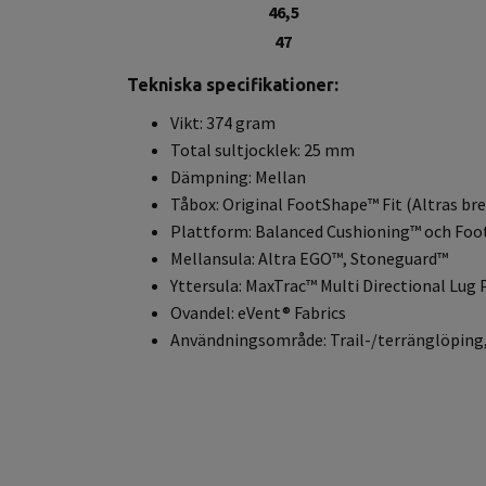
46,5
47
Tekniska specifikationer:
Vikt: 374 gram
Total sultjocklek: 25 mm
Dämpning: Mellan
Tåbox: Original FootShape™ Fit (Altras br
Plattform: Balanced Cushioning™ och Fo
Mellansula: Altra EGO™, Stoneguard™
Yttersula: MaxTrac™ Multi Directional Lug 
Ovandel: eVent® Fabrics
Användningsområde: Trail-/terränglöping, 