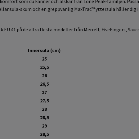
komfort som du känner och älskar från Lone Peak-familjen. Passar
llansula-skum och en greppvänlig MaxTrac™ yttersula håller dig i 
 EU 41 på de allra flesta modeller från Merrell, FiveFingers, Sauc
Innersula (cm)
25
25,5
26
26,5
27
27,5
28
28,5
29
39,5