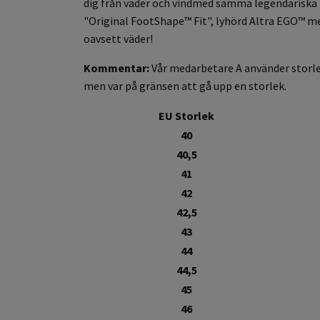
dig från väder och vindmed samma legendariska 
"Original FootShape™ Fit", lyhörd Altra EGO™ me
oavsett väder!
Kommentar:
Vår medarbetare A använder storlek
men var på gränsen att gå upp en storlek.
EU Storlek
40
40,5
41
42
42,5
43
44
44,5
45
46