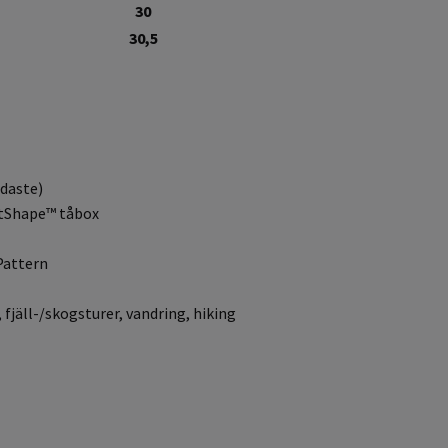
30
30,5
edaste)
otShape™ tåbox
Pattern
fjäll-/skogsturer, vandring, hiking