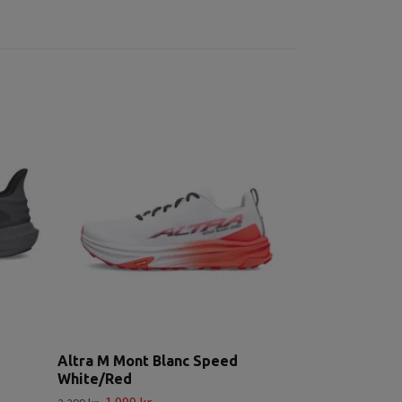
Altra Escala
White/Orang
1 499 k
1 699 kr
Altra M Mont Blanc Speed
White/Red