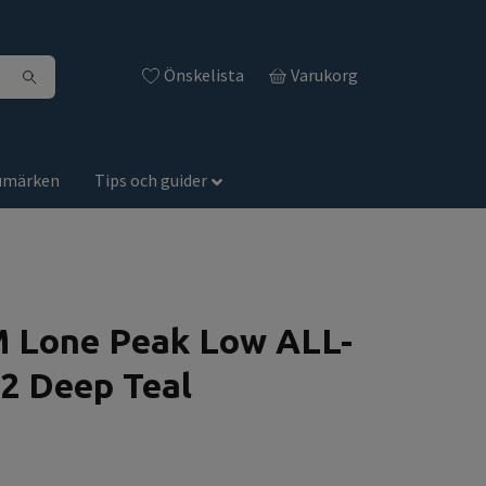
Önskelista
Varukorg
umärken
Tips och guider
M Lone Peak Low ALL-
2 Deep Teal