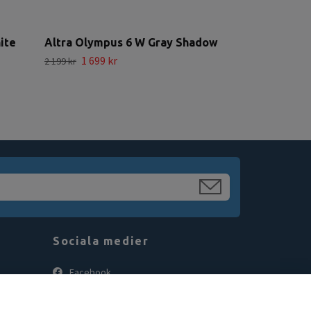
ite
Altra Olympus 6 W Gray Shadow
1 699 kr
2 199 kr
Sociala medier
Facebook
Instagram