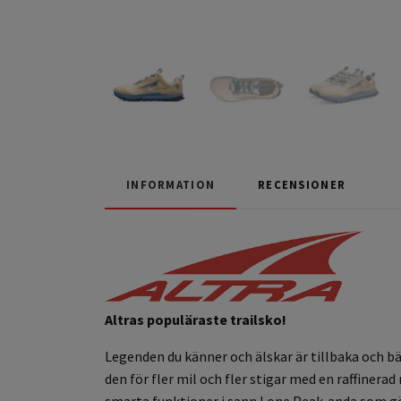
INFORMATION
RECENSIONER
Altras populäraste trailsko!
L
egenden du känner och älskar är tillbaka och b
den för
fler mil och fler stigar med en raffinera
smarta funktioner i sann Lone Peak-anda som gör d