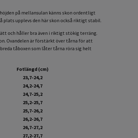
a höjden på mellansulan känns skon ordentligt
plats upplevs den här skon också riktigt stabil.
tt och håller bra även i riktigt stökig terräng.
n. Ovandelen är förstärkt över tårna för att
 breda tåboxen som låter tårna röra sig helt
Fotlängd (cm)
23,7-24,2
24,2-24,7
24,7-25,2
25,2-25,7
25,7-26,2
26,2-26,7
26,7-27,2
27,2-27,7