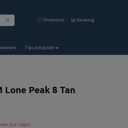
Önskelista
Varukorg
umärken
Tips och guider
M Lone Peak 8 Tan
ärr slut i lager.