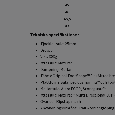
45
46
46,5
47
Tekniska specifikationer
Tjocklek sula: 25mm
Drop: 0
Vikt: 303g
Yttersula: MaxTrac
Dämpning: Mellan
Tåbox: Original FootShape™ Fit (Altras br
Plattform: Balanced Cushioning™ och Fo
Mellansula: Altra EGO™, Stoneguard™
Yttersula: MaxTrac™ Multi Directional Lug 
Ovandel: Ripstop mesh
Användningsområde: Trail-/terränglöping, 