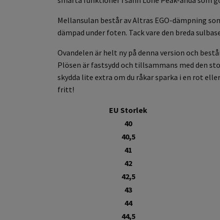
Mellansulan består av Altras EGO-dämpning som ä
dämpad under foten. Tack vare den breda sulbasen
Ovandelen är helt ny på denna version och består 
Plösen är fastsydd och tillsammans med den stop
skydda lite extra om du råkar sparka i en rot el
fritt!
EU Storlek
40
40,5
41
42
42,5
43
44
44,5