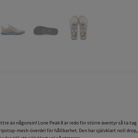
ättre än någonsin!
Lone Peak 8 är redo för större äventyr så ta tag 
d ripstop-mesh-överdel för hållbarhet
. Den har självklart noll dr
en till ett självklart val på stigarna.