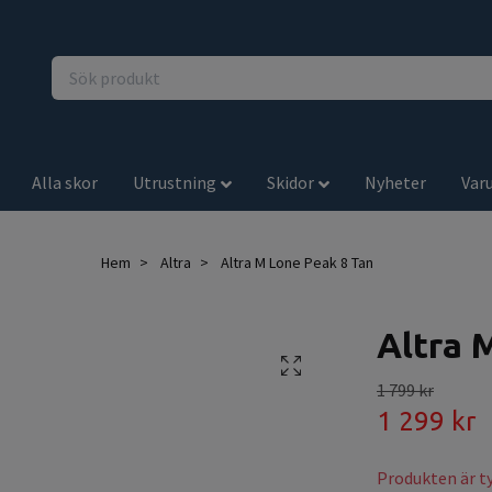
Alla skor
Utrustning
Skidor
Nyheter
Var
Hem
Altra
Altra M Lone Peak 8 Tan
Altra 
1 799 kr
1 299 kr
Produkten är tyv