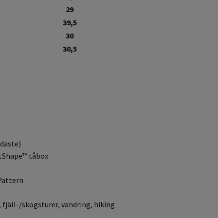
29
39,5
30
30,5
edaste)
otShape™ tåbox
Pattern
fjäll-/skogsturer, vandring, hiking