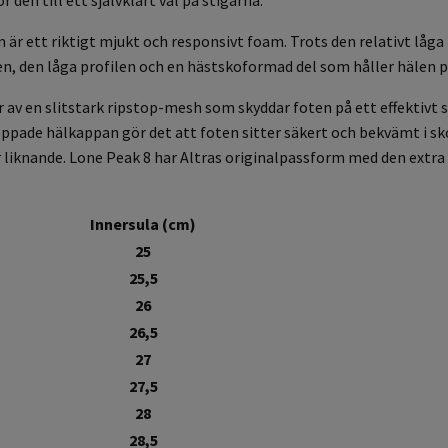
r ett riktigt mjukt och responsivt foam. Trots den relativt låg
, den låga profilen och en hästskoformad del som håller hälen på 
av en slitstark ripstop-mesh som skyddar foten på ett effektivt sä
pade hälkappan gör det att foten sitter säkert och bekvämt i sko
ler liknande. Lone Peak 8 har Altras originalpassform med den extra
Innersula (cm)
25
25,5
26
26,5
27
27,5
28
28,5