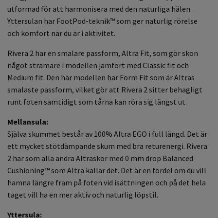
utformad för att harmonisera med den naturliga hälen.
Yttersulan har FootPod-teknik™ som ger naturlig rörelse
och komfort när du är i aktivitet.
Rivera 2 har en smalare passform, Altra Fit, som gör skon
något stramare i modellen jämfört med Classic fit och
Medium fit. Den här modellen har Form Fit som är Altras
smalaste passform, vilket gör att Rivera 2 sitter behagligt
runt foten samtidigt som tårna kan röra sig längst ut.
Mellansula:
Själva skummet består av 100% Altra EGO i full längd. Det är
ett mycket stötdämpande skum med bra returenergi. Rivera
2 har som alla andra Altraskor med 0 mm drop Balanced
Cushioning™ som Altra kallar det. Det är en fördel om du vill
hamna längre fram på foten vid isättningen och på det hela
taget vill ha en mer aktiv och naturlig löpstil.
Yttersula: