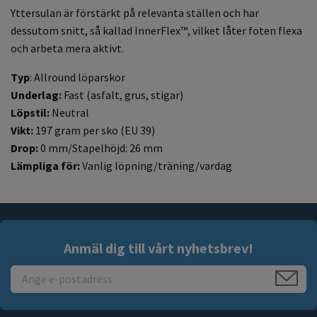
Yttersulan är förstärkt på relevanta ställen och har
dessutom snitt, så kallad InnerFlex™, vilket låter foten flexa
och arbeta mera aktivt.
Typ
: Allround löparskor
Underlag:
Fast (asfalt, grus, stigar)
Löpstil:
Neutral
Vikt:
197 gram per sko (EU 39)
Drop:
0 mm/Stapelhöjd: 26 mm
Lämpliga för:
Vanlig löpning/träning/vardag
Anmäl dig till vårt nyhetsbrev!