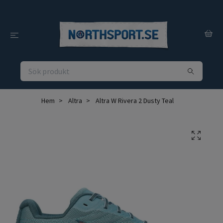
Hem
Altra
Altra W Rivera 2 Dusty Teal