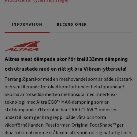
INFORMATION
RECENSIONER
Altras mest dämpade skor för trail! 33mm dämpning
och utrustade med en riktigt bra Vibram-yttersula!
Terränglöparskor med en meshovandel som är både slitstark
och ventilerande för ökad komfort under hela löprundan!
Skorna är försedda med en mellansula med InnerFlex-
teknologi med Altra EGO™ MAX-dämpning som är
stötdämpande. Yttersulan har TRAILCLAW™-mönster
undertill som ger bra grepp i både våta och torra
väderförhållanden. Passformen Original FootShape™ ger
dina fötter utrymme i tåboxen att sprida ut sig naturligt och