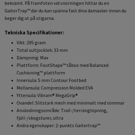
bekvämt. På framfoten vid snörningen hittar du en
GaiterTrap™ där du kan spänna fast dina damasker innan du
beger dig ut på stigarna.
Tekniska Specifikationer:
Vikt: 295 gram
Total sultjocklek: 33 mm
Dämpning: Max
Plattform: FootShape™ tåbox med Balanced
Cushioning™ plattform
Innersula: 5 mm Contour Footbed
Mellansula: Compression Molded EVA
Yttersula: Vibram® MegaGrip®
Ovandel: Slitstark mesh med minimalt med sömmar
Användningsområde: Trail-/terränglöpning,
fjäll-/skogsturer, ultra
Andra egenskaper: 2-punkts Gaitertrap™