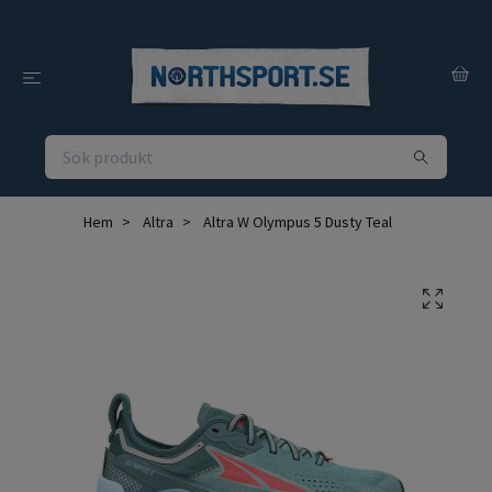
Hem
Altra
Altra W Olympus 5 Dusty Teal