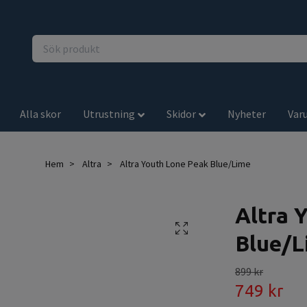
Alla skor
Utrustning
Skidor
Nyheter
Var
Hem
Altra
Altra Youth Lone Peak Blue/Lime
Altra 
Blue/L
899 kr
749 kr