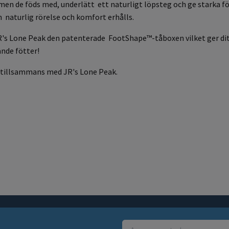
men de föds med, underlätt ett naturligt löpsteg och ge starka 
n naturlig rörelse och komfort erhålls.
 JR's Lone Peak den patenterade FootShape™-tåboxen vilket ger di
ande fötter!
 tillsammans med JR's Lone Peak.