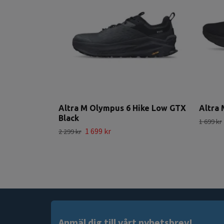
Altra M Olympus 6 Hike Low GTX
Altra 
Black
1 699 kr
1 699 kr
2 299 kr
Anmäl dig till vårt nyhetsbrev!