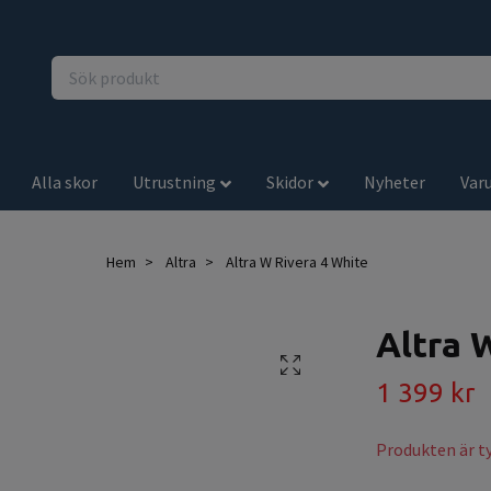
Alla skor
Utrustning
Skidor
Nyheter
Var
Hem
Altra
Altra W Rivera 4 White
Altra 
1 399 kr
Produkten är tyv