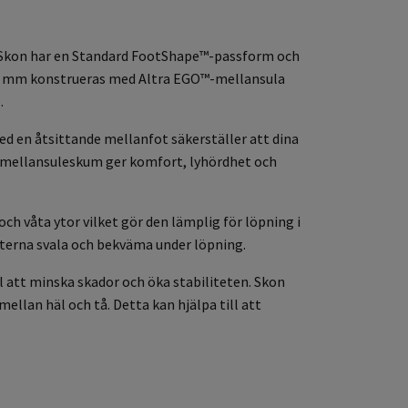
nd. Skon har en Standard FootShape™-passform och
å 28 mm konstrueras med Altra EGO™-mellansula
.
d en åtsittande mellanfot säkerställer att dina
™ mellansuleskum ger komfort, lyhördhet och
ch våta ytor vilket gör den lämplig för löpning i
ötterna svala och bekväma under löpning.
l att minska skador och öka stabiliteten. Skon
ellan häl och tå. Detta kan hjälpa till att