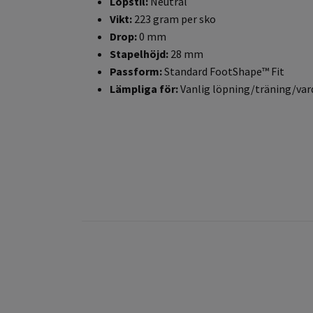
Löpstil:
Neutral
Vikt:
223 gram per sko
Drop:
0 mm
Stapelhöjd:
28 mm
Passform:
Standard FootShape™ Fit
Lämpliga för:
Vanlig löpning/träning/var