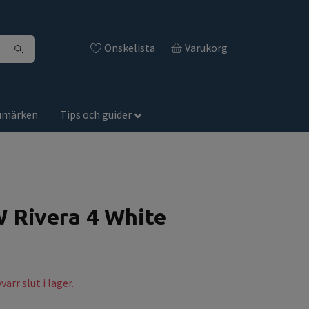
Önskelista
Varukorg
umärken
Tips och guider
W Rivera 4 White
ärr slut i lager.