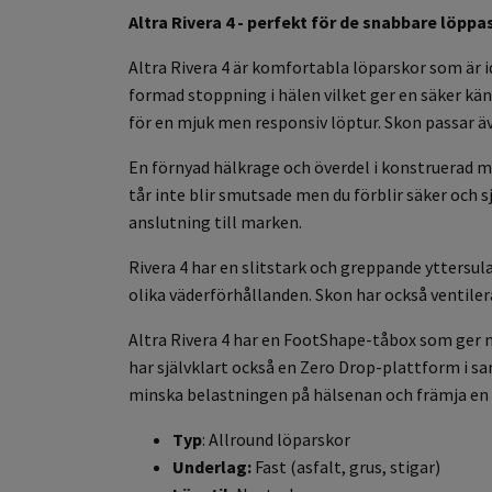
Altra Rivera 4 - perfekt för de snabbare löpp
Altra Rivera 4 är komfortabla löparskor som är 
formad stoppning i hälen vilket ger en säker k
för en mjuk men responsiv löptur. Skon passar äv
En förnyad hälkrage och överdel i konstruerad
tår inte blir smutsade men du förblir säker och s
anslutning till marken.
Rivera 4 har en slitstark och greppande yttersul
olika väderförhållanden. Skon har också ventile
Altra Rivera 4 har en FootShape-tåbox som ger me
har självklart också en Zero Drop-plattform i san
minska belastningen på hälsenan och främja en n
Typ
: Allround löparskor
Underlag:
Fast (asfalt, grus, stigar)