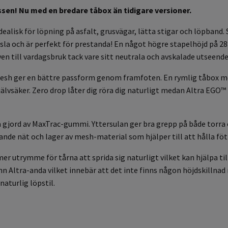
assen! Nu med en bredare tåbox än tidigare versioner.
idealisk för löpning på asfalt, grusvägar, lätta stigar och löpba
änsla och är perfekt för prestanda! En något högre stapelhöjd p
en till vardagsbruk tack vare sitt neutrala och avskalade utseende
 mesh ger en bättre passform genom framfoten.
En rymlig tåbox me
jälvsäker.
Zero drop låter dig röra dig naturligt medan Altra EGO
a gjord av MaxTrac-gummi. Yttersulan ger bra grepp på både torra o
rande nät och lager av mesh-material som hjälper till att hålla f
r utrymme för tårna att sprida sig naturligt vilket kan hjälpa til
n Altra-anda vilket innebär att det inte finns någon höjdskillnad m
aturlig löpstil.