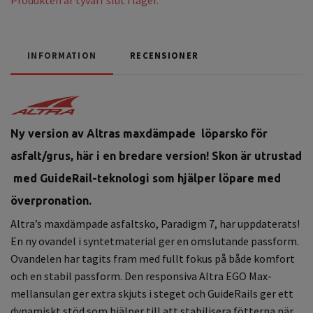
INFORMATION
RECENSIONER
Ny version av Altras m
axdämpade löparsko för
asfalt/grus, här i en bredare version! Skon är utrustad
med GuideRail-teknologi som hjälper löpare med
överpronation.
Altra’s maxdämpade asfaltsko, Paradigm 7, har uppdaterats!
En ny ovandel i syntetmaterial ger en omslutande passform.
Ovandelen har tagits fram med fullt fokus på både komfort
och en stabil passform. Den responsiva Altra EGO Max-
mellansulan ger extra skjuts i steget och GuideRails ger ett
dynamiskt stöd som hjälper till att stabilisera fötterna när