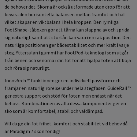
de behöver det. Skorna är också utformade utan drop för att
bevara den horisontella balansen mellan framfot och häl
vilket skapar en viktbalans i hela kroppen. Den rymliga
FootShape-tåboxen gör att tårna kan slappna av och sprida
sig naturligt samt att stortån kan vara i en rak position. Den
naturliga positionen ger bådestabilitet och mer kraft i varje
steg. Yttersulan i gummi har FootPod-teknologi som utgår
från benen och senorna i din fot för att hjälpa foten att böja
och röra sig naturligt.
InnovArch ™ funktionen ger en individuell passform och
främjar en naturlig rörelse under hela stegfasen. GuideRail ™
ger extra support och stöd för foten men endast när det
behövs. Kombinationen av alla dessa komponenter ger en
sko som är komfortabel, stabil och väldämpad.
Vill du ge din fot frihet, komfort och stabilitet vid behov då
är Paradigm 7 skon för dig!