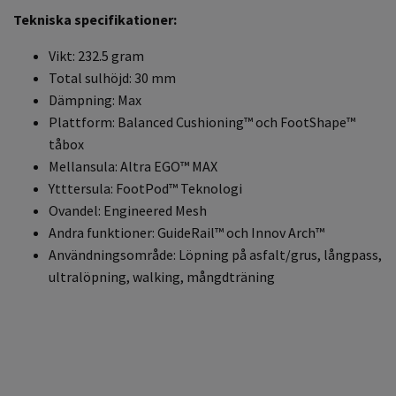
Tekniska specifikationer:
Vikt: 232.5 gram
Total sulhöjd: 30 mm
Dämpning: Max
Plattform: Balanced Cushioning™ och FootShape™
tåbox
Mellansula: Altra EGO™ MAX
Ytttersula: FootPod™ Teknologi
Ovandel: Engineered Mesh
Andra funktioner: GuideRail™ och Innov Arch™
Användningsområde: Löpning på asfalt/grus, långpass,
ultralöpning, walking, mångdträning