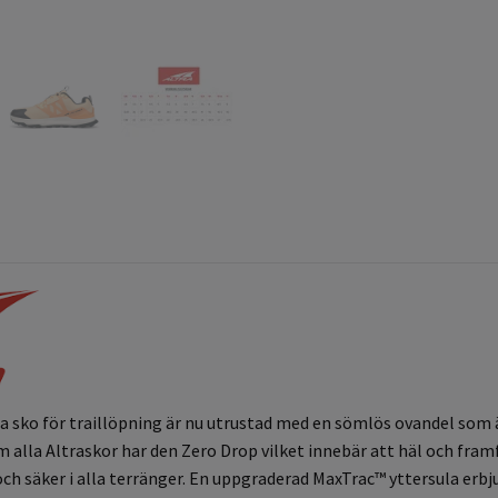
da sko för traillöpning är nu utrustad med en sömlös ovandel som ä
om alla Altraskor har den Zero Drop vilket innebär att häl och fr
 och säker i alla terränger. En uppgraderad MaxTrac™ yttersula er