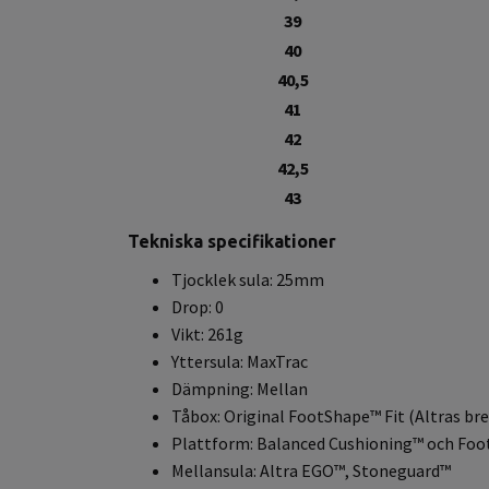
39
40
40,5
41
42
42,5
43
Tekniska specifikationer
Tjocklek sula: 25mm
Drop: 0
Vikt: 261g
Yttersula: MaxTrac
Dämpning: Mellan
Tåbox:
Original FootShape™ Fit
(Altras br
Plattform: Balanced Cushioning™ och Fo
Mellansula: Altra EGO™, Stoneguard™