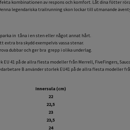
rfekta kombinationen av respons och komfort. Låt dina fötter rör
. Denna legendariska trailrunning skon lockar till utmanande äve
parka in tåna i en sten eller något annat hårt.
tt extra bra skydd exempelvis vassa stenar.
ova dubbar och ger bra grepp i olika underlag.
 EU 41 på de allra flesta modeller från Merrell, FiveFingers, Sauc
darbetare B använder storlek EU41 på de allra flesta modeller från
Innersula (cm)
22
22,5
23
23,5
24