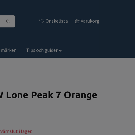
Önskelista
Varukorg
umärken
Tips och guider
W Lone Peak 7 Orange
ärr slut i lager.