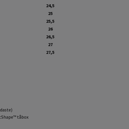
24,5
25
25,5
26
26,5
27
27,5
edaste)
otShape™ tåbox