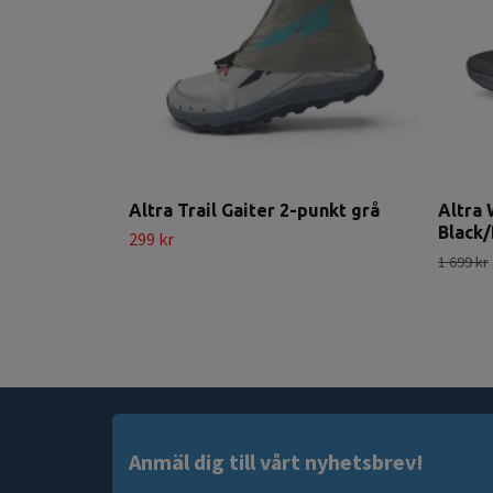
Altra Trail Gaiter 2-punkt grå
Altra 
Black/
299 kr
1 699 kr
Anmäl dig till vårt nyhetsbrev!