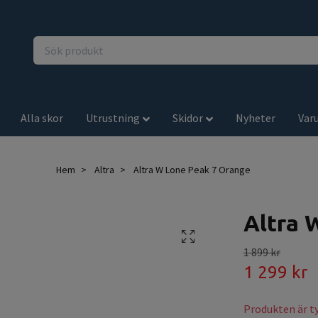
Alla skor
Utrustning
Skidor
Nyheter
Var
Hem
Altra
Altra W Lone Peak 7 Orange
Altra 
1 899 kr
1 299 kr
Produkten är tyv