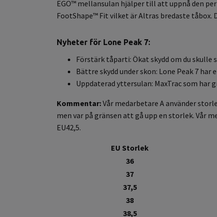
EGO™ mellansulan hjälper till att uppnå den pe
FootShape™ Fit vilket är Altras bredaste tåbox
Nyheter för Lone Peak 7:
Förstärk tåparti: Ökat skydd om du skulle s
Bättre skydd under skon: Lone Peak 7 har e
Uppdaterad yttersulan: MaxTrac som har gr
Kommentar:
Vår medarbetare A använder storlek
men var på gränsen att gå upp en storlek.
Vår me
EU42,5.
EU Storlek
36
37
37,5
38
38,5