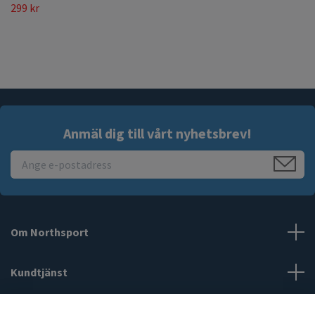
299 kr
Anmäl dig till vårt nyhetsbrev!
Om Northsport
Kundtjänst
Läs mer