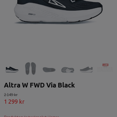
Altra W FWD Via Black
2 149 kr
1 299 kr
Produkten är tyvärr slut i lager.