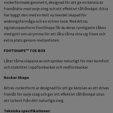
rockerformade geometri, designad för att ge en känsla av
framåtdriv med varje steg och ett effektivt tåfrånskjut. Altra
har byggt den med en helt ny överdel skapad för
andningsförmåga och en stilren look. Med Altras
signaturpassform FootShape får du deras rymligaste tåbox
med gott om utrymme för att låta tårna röra sig friare och
extra plats genom mellanfoten.
FOOTSHAPE™ TOE BOX
Låter tårna slappna av och spridas naturligt för mer komfort
och stabilitet i uppförsbackar och nedförsbackar.
Rocker Shape
Altras
rockerform är designad för att ge känslan av att drivas
framåt för varje steg och ger ett effektivt tåfrånskjut utan
att ta bort från ditt naturliga steg
.
Tekniska specifikationer: