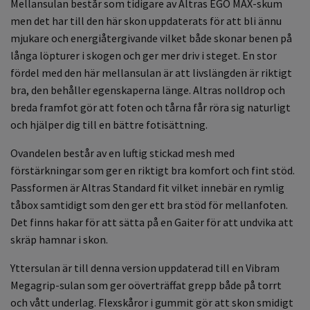
Mellansulan består som tidigare av Altras EGO MAX-skum
men det har till den här skon uppdaterats för att bli ännu
mjukare och energiåtergivande vilket både skonar benen på
långa löpturer i skogen och ger mer driv i steget. En stor
fördel med den här mellansulan är att livslängden är riktigt
bra, den behåller egenskaperna länge. Altras nolldrop och
breda framfot gör att foten och tårna får röra sig naturligt
och hjälper dig till en bättre fotisättning.
Ovandelen består av en luftig stickad mesh med
förstärkningar som ger en riktigt bra komfort och fint stöd.
Passformen är Altras Standard fit vilket innebär en rymlig
tåbox samtidigt som den ger ett bra stöd för mellanfoten.
Det finns hakar för att sätta på en Gaiter för att undvika att
skräp hamnar i skon.
Yttersulan är till denna version uppdaterad till en Vibram
Megagrip-sulan som ger oöverträffat grepp både på torrt
och vått underlag. Flexskåror i gummit gör att skon smidigt