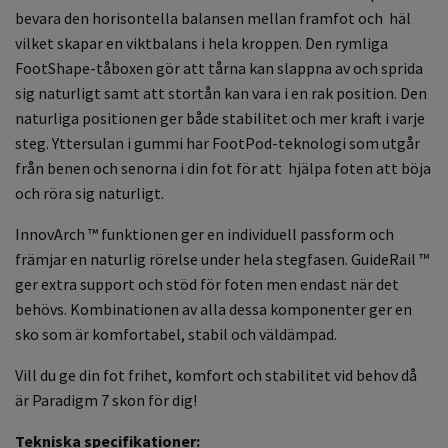
bevara den horisontella balansen mellan framfot och häl
vilket skapar en viktbalans i hela kroppen. Den rymliga
FootShape-tåboxen gör att tårna kan slappna av och sprida
sig naturligt samt att stortån kan vara i en rak position. Den
naturliga positionen ger både stabilitet och mer kraft i varje
steg. Yttersulan i gummi har FootPod-teknologi som utgår
från benen och senorna i din fot för att hjälpa foten att böja
och röra sig naturligt.
InnovArch ™ funktionen ger en individuell passform och
främjar en naturlig rörelse under hela stegfasen. GuideRail ™
ger extra support och stöd för foten men endast när det
behövs. Kombinationen av alla dessa komponenter ger en
sko som är komfortabel, stabil och väldämpad.
Vill du ge din fot frihet, komfort och stabilitet vid behov då
är Paradigm 7 skon för dig!
Tekniska specifikationer: