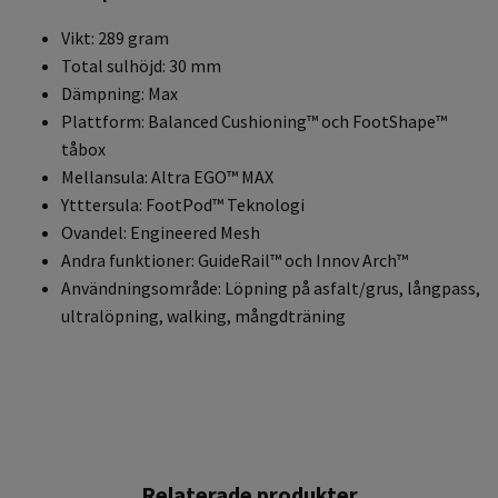
Vikt: 289 gram
Total sulhöjd: 30 mm
Dämpning: Max
Plattform: Balanced Cushioning™ och FootShape™
tåbox
Mellansula: Altra EGO™ MAX
Ytttersula: FootPod™ Teknologi
Ovandel: Engineered Mesh
Andra funktioner: GuideRail™ och Innov Arch™
Användningsområde: Löpning på asfalt/grus, långpass,
ultralöpning, walking, mångdträning