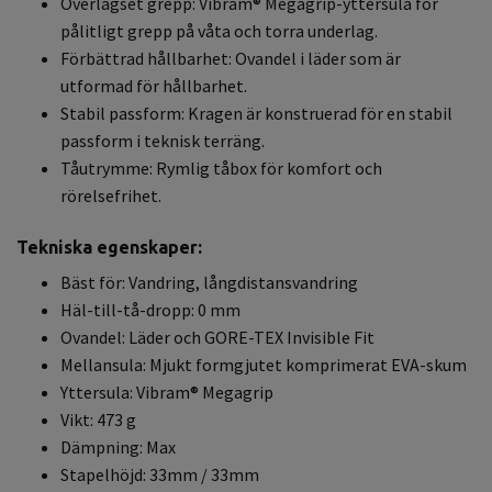
Överlägset grepp: Vibram® Megagrip-yttersula för
pålitligt grepp på våta och torra underlag.
Förbättrad hållbarhet: Ovandel i läder som är
utformad för hållbarhet.
Stabil passform: Kragen är konstruerad för en stabil
passform i teknisk terräng.
Tåutrymme: Rymlig tåbox för komfort och
rörelsefrihet.
Tekniska egenskaper:
Bäst för: Vandring, långdistansvandring
Häl-till-tå-dropp: 0 mm
Ovandel: Läder och GORE-TEX Invisible Fit
Mellansula: Mjukt formgjutet komprimerat EVA-skum
Yttersula: Vibram® Megagrip
Vikt: 473 g
Dämpning: Max
Stapelhöjd: 33mm / 33mm