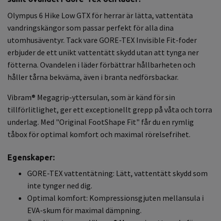
Olympus 6 Hike Low GTX för herrar är lätta, vattentäta
vandringskängor som passar perfekt för alla dina
utomhusäventyr. Tack vare GORE-TEX Invisible Fit-foder
erbjuder de ett unikt vattentätt skydd utan att tynga ner
fötterna. Ovandelen i läder förbättrar hållbarheten och
håller tårna bekväma, även i branta nedförsbackar.
Vibram® Megagrip-yttersulan, som är känd för sin
tillförlitlighet, ger ett exceptionellt grepp på våta och torra
underlag. Med "Original FootShape Fit" får du en rymlig
tåbox för optimal komfort och maximal rörelsefrihet.
Egenskaper:
GORE-TEX vattentätning: Lätt, vattentätt skydd som
inte tynger ned dig.
Optimal komfort: Kompressionsgjuten mellansula i
EVA-skum för maximal dämpning.