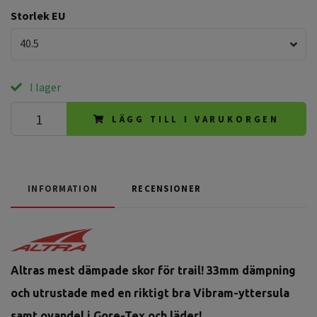
Storlek EU
40.5
I lager
LÄGG TILL I VARUKORGEN
INFORMATION
RECENSIONER
Altras mest dämpade skor för trail! 33mm dämpning
och utrustade med en riktigt bra Vibram-yttersula
samt ovandel i Gore-Tex och läder!