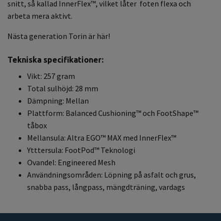
snitt, så kallad InnerFlex™, vilket låter foten flexa och
arbeta mera aktivt.
Nästa generation Torin är här!
Tekniska specifikationer:
Vikt: 257 gram
Total sulhöjd: 28 mm
Dämpning: Mellan
Plattform: Balanced Cushioning™ och FootShape™
tåbox
Mellansula: Altra EGO™ MAX med InnerFlex™
Ytttersula: FootPod™ Teknologi
Ovandel: Engineered Mesh
Användningsområden: Löpning på asfalt och grus,
snabba pass, långpass, mängdträning, vardags