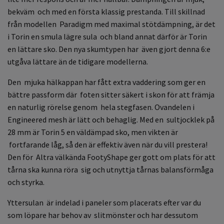
bekväm och med en första klassig prestanda. Till skillnad
från modellen Paradigm med maximal stötdämpning, är det
i Torin en smula lägre sula och bland annat därför är Torin
en lättare sko. Den nya skumtypen har även gjort denna 6:e
utgåva lättare än de tidigare modellerna.
Den mjuka hälkappan har fått extra vaddering som ger en
bättre passform där foten sitter säkert i skon för att främja
en naturlig rörelse genom hela stegfasen. Ovandelen i
Engineered mesh är lätt och behaglig. Med en sultjocklek på
28 mm är Torin 5 en väldämpad sko, men vikten är
fortfarande låg, så den är effektiv även när du vill prestera!
Den för Altra välkända FootyShape ger gott om plats för att
tårna ska kunna röra sig och utnyttja tårnas balansförmåga
och styrka.
Yttersulan är indelad i paneler som placerats efter var du
som löpare har behov av slitmönster och har dessutom