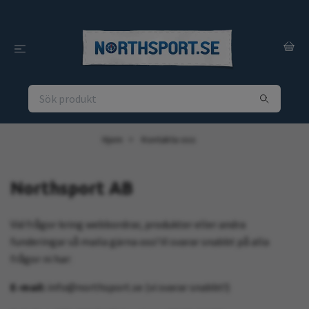
Hjem
Kontakta oss
Northsport AB
Vid frågor kring webbordrar, produkter eller andra
funderingar så maila gärna oss! Vi svarar snabbt på alla
frågor ni har:
E-mail:
info@northsport.se
(vi svarar snabbt!)