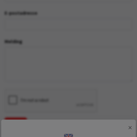
E-postadresse
Melding
SEND
×