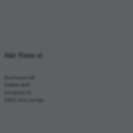
Här finns vi
Northsport AB
556859-4047
Storgatan 31
93651 Jörn, Sverige.