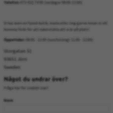
Telefon:
073-022 74 95 (vardagar 08:00-11:00)
Vi har även en fysisk butik, maila eller ring gärna innan ni vill
komma förbi för att säkerställa att vi är på plats!
Öppettider:
08:00 - 11:00 (lunchstängt 11.00 - 12.00)
Storgatan 31
93651 Jörn
Sweden
Något du undrar över?
Fråga här för snabbt svar!
Navn